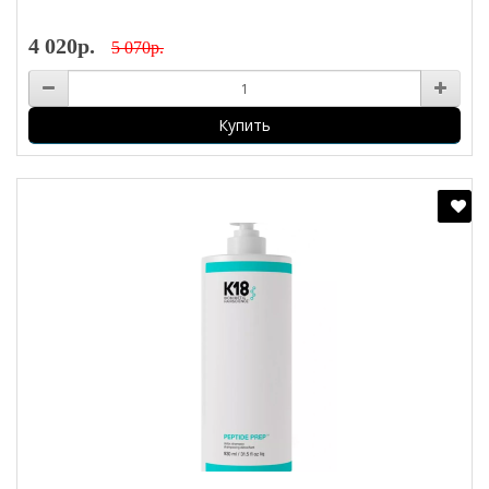
4 020р.
5 070р.
Купить