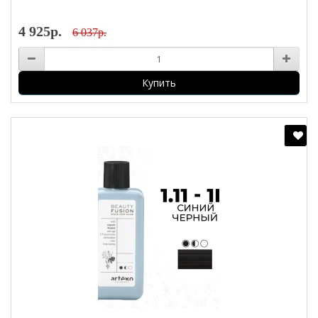
4 925р.
6 037р.
Купить