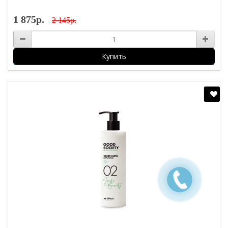
1 875р.
2 145р.
Купить