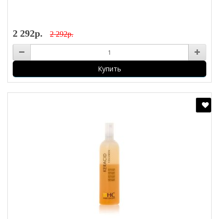
2 292р.
2 292р.
Купить