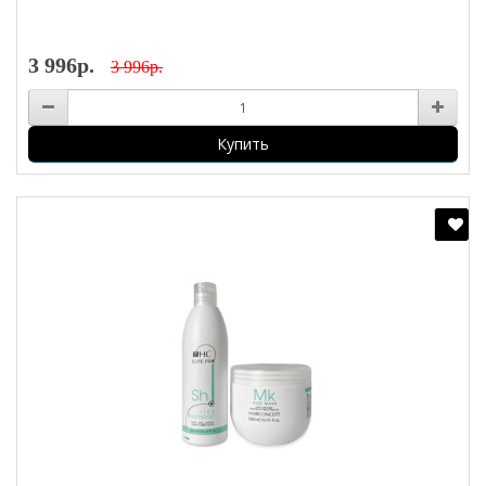
3 996р.
3 996р.
Купить