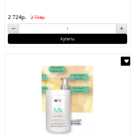
2 724р.
2 724р.
Купить