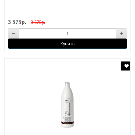
3 575р.
3 575р.
Купить