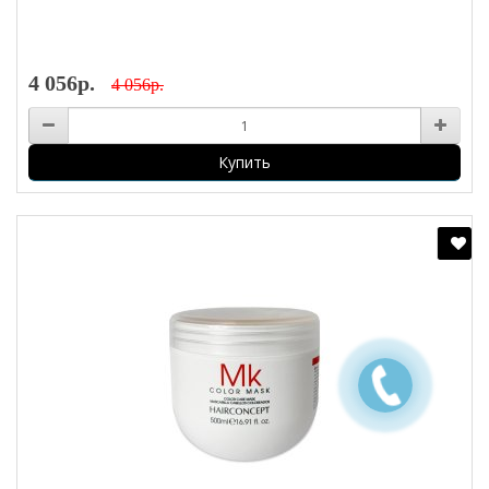
4 056р.
4 056р.
Купить