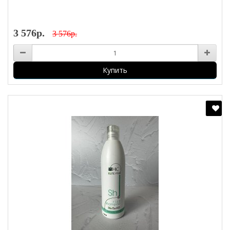
3 576р.
3 576р.
Купить