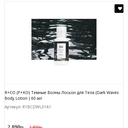
R+CO (Р+КО) Темные Волны Лосьон для Тела (Dark Waves
Body Lotion ) 60 мл
Артикул: R1BCDWL01A1
2 890р.
2 890р.