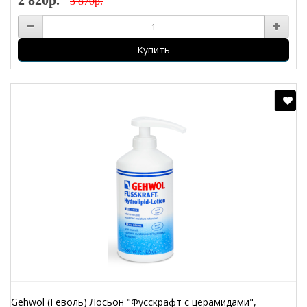
2 820р.
3 870р.
Купить
Gehwol (Геволь) Лосьон "Фусскрафт с церамидами",