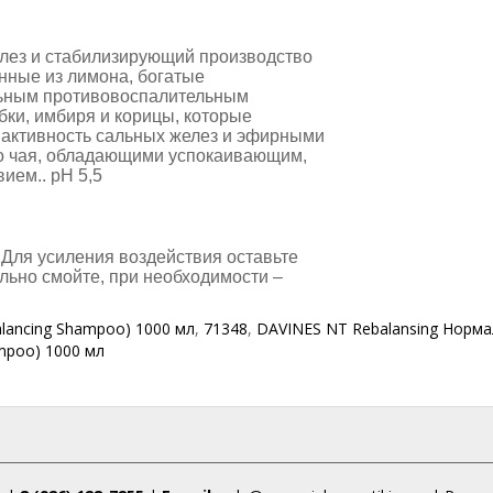
лез и стабилизирующий производство
нные из лимона, богатые
льным противовоспалительным
ки, имбиря и корицы, которые
активность сальных желез и эфирными
го чая, обладающими успокаивающим,
ием.. рН 5,5
Для усиления воздействия оставьте
льно смойте, при необходимости –
lancing Shampoo) 1000 мл
,
71348
,
DAVINES NT Rebalansing Норм
mpoo) 1000 мл