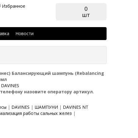
Избранное
0
шт
авка
Новости
инес) Балансирующий шампунь (Rebalancing
 мл
:
DAVINES
 телефону назовите оператору артикул.
осы
|
DAVINES
|
ШАМПУНИ
|
DAVINES NT
рмализация работы сальных желез
|