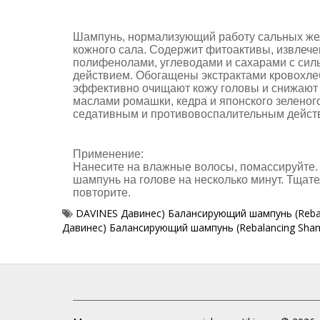
Шампунь, нормализующий работу сальных же
кожного сала. Содержит фитоактивы, извлече
полифенолами, углеводами и сахарами с си
действием. Обогащены экстрактами кровохлеб
эффективно очищают кожу головы и снижают 
маслами ромашки, кедра и японского зелено
седативным и противовоспалительным действ
Применение:
Нанесите на влажные волосы, помассируйте. 
шампунь на голове на несколько минут. Тщате
повторите.
DAVINES Давинес) Балансирующий шампунь (Reba
Давинес) Балансирующий шампунь (Rebalancing Sha