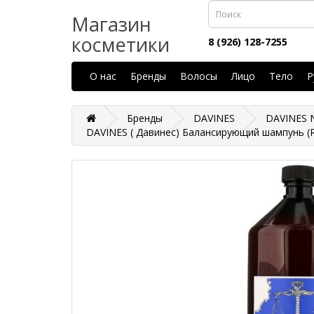
Магазин
косметики
8 (926) 128-7255
О нас
Бренды
Волосы
Лицо
Тело
Р
Бренды
DAVINES
DAVINES 
DAVINES ( Давинес) Балансирующий шампунь (R