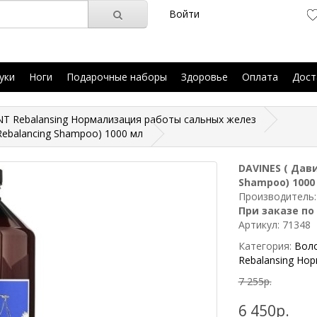
Войти
уки
Ноги
Подарочные наборы
Здоровье
Оплата
Дост
NT Rebalansing Нормализация работы сальных желез
ebalancing Shampoo) 1000 мл
DAVINES ( Дав
Shampoo) 1000
Производитель
При заказе по
Артикул: 71348
Категория:
Вол
Rebalansing Но
7 255р.
6 450р.