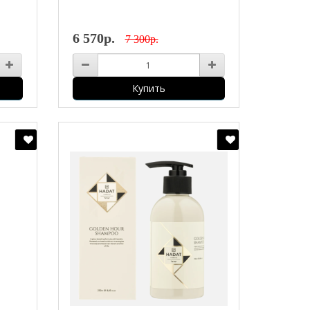
6 570р.
7 300р.
Купить