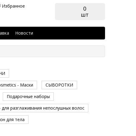
Избранное
0
шт
авка
Новости
НИ
smetics - Маски
СЫВОРОТКИ
Подарочные наборы
- для разглаживания непослушных волос
он для тела