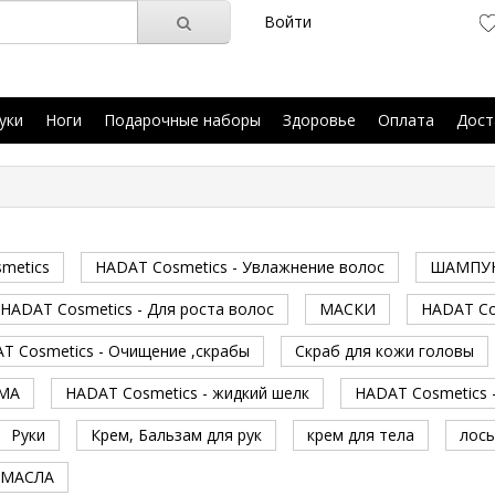
Войти
уки
Ноги
Подарочные наборы
Здоровье
Оплата
Дост
metics
HADAT Cosmetics - Увлажнение волос
ШАМПУ
HADAT Cosmetics - Для роста волос
МАСКИ
HADAT Co
T Cosmetics - Очищение ,скрабы
Скраб для кожи головы
МА
HADAT Cosmetics - жидкий шелк
HADAT Cosmetics 
Руки
Крем, Бальзам для рук
крем для тела
лось
МАСЛА