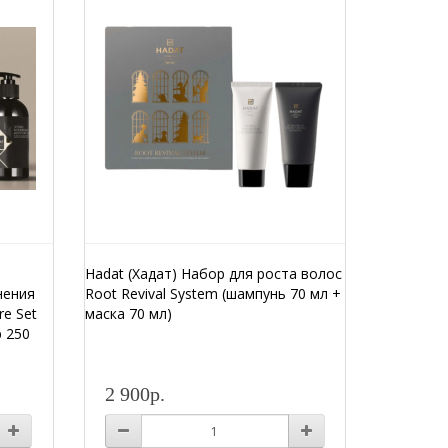
Hadat (Хадат) Набор для роста волос
нения
Root Revival System (шампунь 70 мл +
re Set
маска 70 мл)
р 250
2 900р.