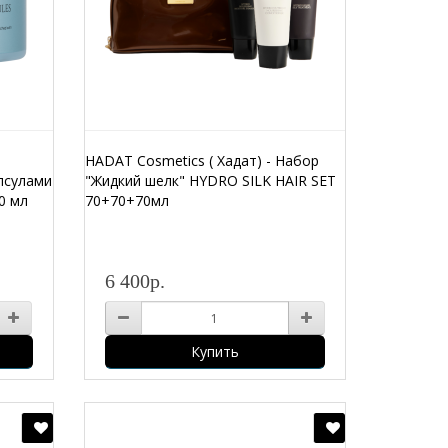
HADAT Cosmetics ( Хадат) - Набор
псулами
"Жидкий шелк" HYDRO SILK HAIR SET
0 мл
70+70+70мл
6 400р.
Купить